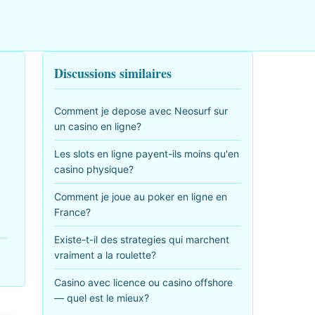
Discussions similaires
Comment je depose avec Neosurf sur
un casino en ligne?
Les slots en ligne payent-ils moins qu'en
casino physique?
Comment je joue au poker en ligne en
France?
Existe-t-il des strategies qui marchent
vraiment a la roulette?
Casino avec licence ou casino offshore
— quel est le mieux?