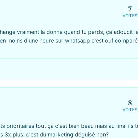
7
VOTES
change vraiment la donne quand tu perds, ça adoucit l
n moins d'une heure sur whatsapp c'est ouf comparé
8
VOTES
s prioritaires tout ça c'est bien beau mais au final ils t
s 3x plus. c'est du marketing déguisé non?