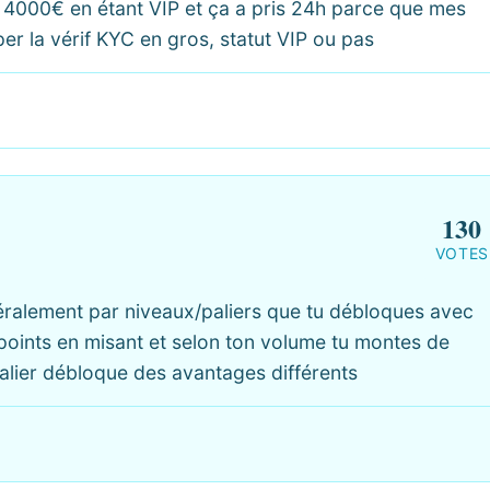
é 4000€ en étant VIP et ça a pris 24h parce que mes
iper la vérif KYC en gros, statut VIP ou pas
130
VOTES
ralement par niveaux/paliers que tu débloques avec
 points en misant et selon ton volume tu montes de
palier débloque des avantages différents