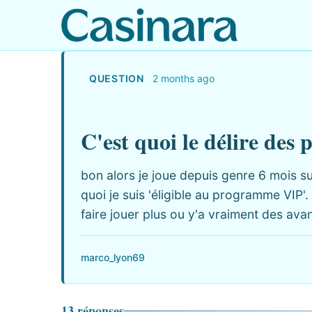
QUESTION
2 months ago
C'est quoi le délire de
bon alors je joue depuis genre 6 mois su
quoi je suis 'éligible au programme VIP'
faire jouer plus ou y'a vraiment des ava
marco_lyon69
13 réponses