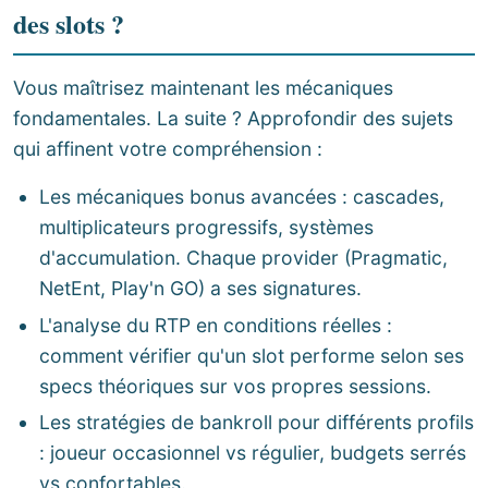
des slots ?
Vous maîtrisez maintenant les mécaniques
fondamentales. La suite ? Approfondir des sujets
qui affinent votre compréhension :
Les mécaniques bonus avancées : cascades,
multiplicateurs progressifs, systèmes
d'accumulation. Chaque provider (Pragmatic,
NetEnt, Play'n GO) a ses signatures.
L'analyse du RTP en conditions réelles :
comment vérifier qu'un slot performe selon ses
specs théoriques sur vos propres sessions.
Les stratégies de bankroll pour différents profils
: joueur occasionnel vs régulier, budgets serrés
vs confortables.