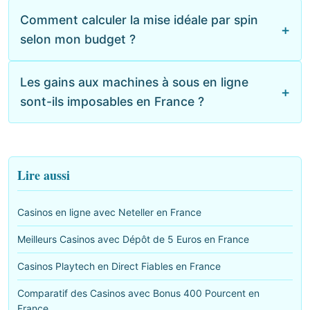
Comment calculer la mise idéale par spin
selon mon budget ?
Les gains aux machines à sous en ligne
sont-ils imposables en France ?
Lire aussi
Casinos en ligne avec Neteller en France
Meilleurs Casinos avec Dépôt de 5 Euros en France
Casinos Playtech en Direct Fiables en France
Comparatif des Casinos avec Bonus 400 Pourcent en
France