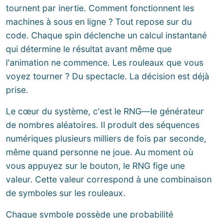
tournent par inertie. Comment fonctionnent les
machines à sous en ligne ? Tout repose sur du
code. Chaque spin déclenche un calcul instantané
qui détermine le résultat avant même que
l'animation ne commence. Les rouleaux que vous
voyez tourner ? Du spectacle. La décision est déjà
prise.
Le cœur du système, c'est le RNG—le générateur
de nombres aléatoires. Il produit des séquences
numériques plusieurs milliers de fois par seconde,
même quand personne ne joue. Au moment où
vous appuyez sur le bouton, le RNG fige une
valeur. Cette valeur correspond à une combinaison
de symboles sur les rouleaux.
Chaque symbole possède une probabilité