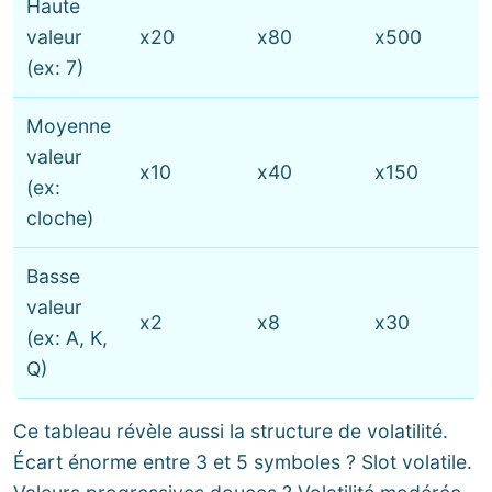
Haute
valeur
x20
x80
x500
(ex: 7)
Moyenne
valeur
x10
x40
x150
(ex:
cloche)
Basse
valeur
x2
x8
x30
(ex: A, K,
Q)
Ce tableau révèle aussi la structure de volatilité.
Écart énorme entre 3 et 5 symboles ? Slot volatile.