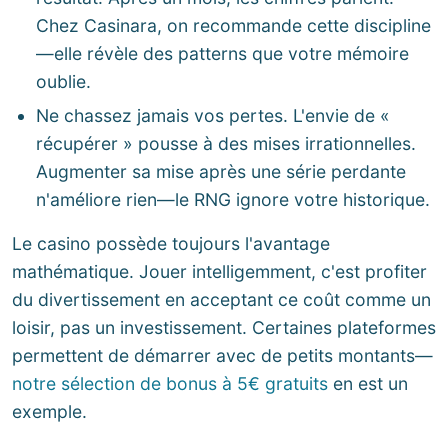
Chez Casinara, on recommande cette discipline
—elle révèle des patterns que votre mémoire
oublie.
Ne chassez jamais vos pertes. L'envie de «
récupérer » pousse à des mises irrationnelles.
Augmenter sa mise après une série perdante
n'améliore rien—le RNG ignore votre historique.
Le casino possède toujours l'avantage
mathématique. Jouer intelligemment, c'est profiter
du divertissement en acceptant ce coût comme un
loisir, pas un investissement. Certaines plateformes
permettent de démarrer avec de petits montants—
notre sélection de bonus à 5€ gratuits
en est un
exemple.