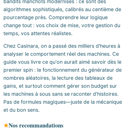
bandits manchots modernisés : ce sont des
algorithmes sophistiqués, calibrés au centième de
pourcentage près. Comprendre leur logique
change tout : vos choix de mise, votre gestion du
temps, vos attentes réalistes.
Chez Casinara, on a passé des milliers d'heures à
analyser le comportement réel des machines. Ce
guide vous livre ce qu'on aurait aimé savoir dès le
premier spin : le fonctionnement du générateur de
nombres aléatoires, la lecture des tableaux de
gains, et surtout comment gérer son budget sur
les machines à sous sans se raconter d'histoires.
Pas de formules magiques—juste de la mécanique
et du bon sens.
★
Nos recommandations