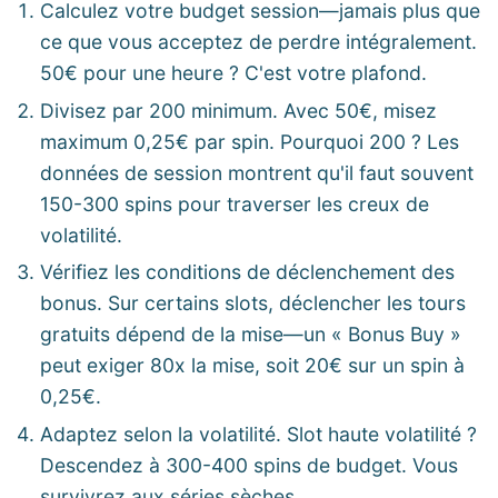
Calculez votre budget session—jamais plus que
ce que vous acceptez de perdre intégralement.
50€ pour une heure ? C'est votre plafond.
Divisez par 200 minimum. Avec 50€, misez
maximum 0,25€ par spin. Pourquoi 200 ? Les
données de session montrent qu'il faut souvent
150-300 spins pour traverser les creux de
volatilité.
Vérifiez les conditions de déclenchement des
bonus. Sur certains slots, déclencher les tours
gratuits dépend de la mise—un « Bonus Buy »
peut exiger 80x la mise, soit 20€ sur un spin à
0,25€.
Adaptez selon la volatilité. Slot haute volatilité ?
Descendez à 300-400 spins de budget. Vous
survivrez aux séries sèches.