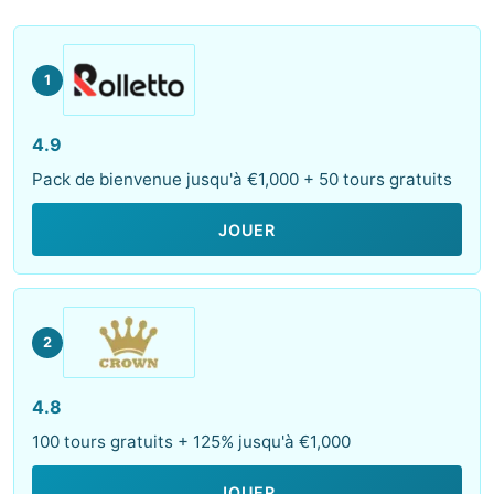
Rolletto
1
4.9
Pack de bienvenue jusqu'à €1,000 + 50 tours gratuits
JOUER
CrownSlots
2
4.8
100 tours gratuits + 125% jusqu'à €1,000
JOUER