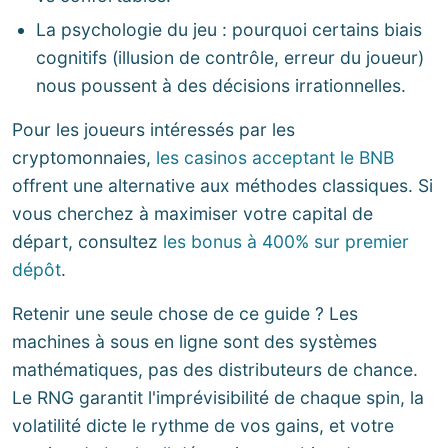
La psychologie du jeu : pourquoi certains biais
cognitifs (illusion de contrôle, erreur du joueur)
nous poussent à des décisions irrationnelles.
Pour les joueurs intéressés par les
cryptomonnaies,
les casinos acceptant le BNB
offrent une alternative aux méthodes classiques. Si
vous cherchez à maximiser votre capital de
départ, consultez
les bonus à 400% sur premier
dépôt
.
Retenir une seule chose de ce guide ? Les
machines à sous en ligne sont des systèmes
mathématiques, pas des distributeurs de chance.
Le RNG garantit l'imprévisibilité de chaque spin, la
volatilité dicte le rythme de vos gains, et votre