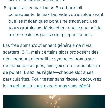
Ignorez le « max bet ». Sauf bankroll
conséquente, le max bet vide votre solde avant
que les mécaniques bonus ne s'activent. Les
tours gratuits se déclenchent quelle que soit la
mise—seuls les gains sont proportionnels.
Les free spins s'obtiennent généralement via
scatters (3+), mais certains slots proposent des
déclencheurs alternatifs : symboles bonus sur
rouleaux spécifiques, mini-jeux, ou accumulation
de points. Lisez les règles—chaque slot a ses
particularités. Pour tester sans risque, découvrez
les machines à sous avec bonus sans dépôt
.