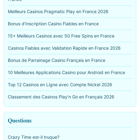
Meilleurs Casinos Pragmatic Play en France 2026
Bonus d'Inscription Casino Fiables en France
15+ Meilleurs Casinos avec 50 Free Spins en France
Casinos Fiables avec Validation Rapide en France 2026
Bonus de Parrainage Casino Français en France
10 Meilleures Applications Casino pour Android en France
Top 12 Casinos en Ligne avec Compte Nickel 2026
Classement des Casinos Play'n Go en Français 2026
Questions
Crazy Time est-il truque?