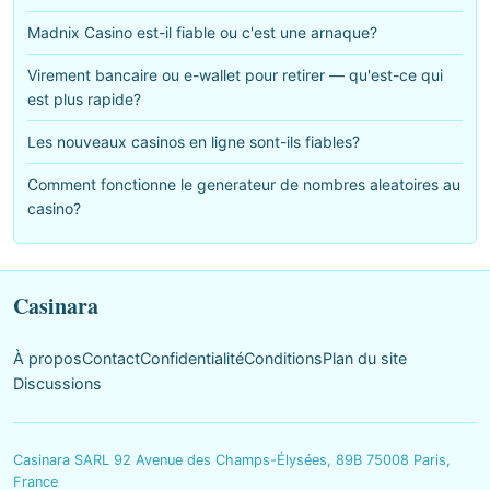
Madnix Casino est-il fiable ou c'est une arnaque?
Virement bancaire ou e-wallet pour retirer — qu'est-ce qui
est plus rapide?
Les nouveaux casinos en ligne sont-ils fiables?
Comment fonctionne le generateur de nombres aleatoires au
casino?
Casinara
À propos
Contact
Confidentialité
Conditions
Plan du site
Discussions
Casinara SARL
92 Avenue des Champs-Élysées, 89B
75008 Paris,
France