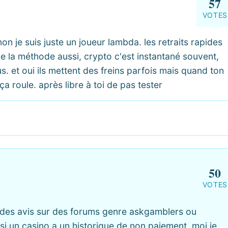
57
VOTES
n je suis juste un joueur lambda. les retraits rapides
e la méthode aussi, crypto c'est instantané souvent,
s. et oui ils mettent des freins parfois mais quand ton
ça roule. après libre à toi de pas tester
50
VOTES
r des avis sur des forums genre askgamblers ou
te si un casino a un historique de non paiement. moi je