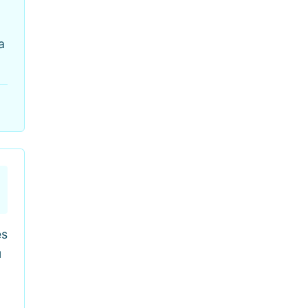
a
és
u