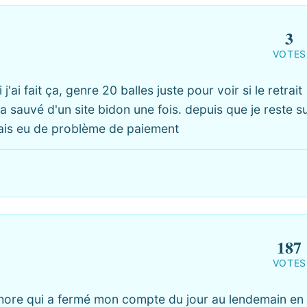
3
VOTES
'ai fait ça, genre 20 balles juste pour voir si le retrait
 sauvé d'un site bidon une fois. depuis que je reste s
amais eu de problème de paiement
187
VOTES
shore qui a fermé mon compte du jour au lendemain en