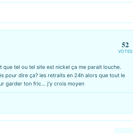
52
VOTES
ue tel ou tel site est nickel ça me parait louche.
pour dire ça? les retraits en 24h alors que tout le
 garder ton fric... j'y crois moyen