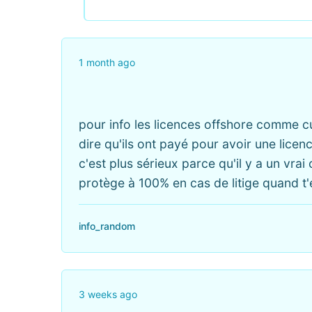
1 month ago
pour info les licences offshore comme cu
dire qu'ils ont payé pour avoir une licen
c'est plus sérieux parce qu'il y a un vra
protège à 100% en cas de litige quand t
info_random
3 weeks ago