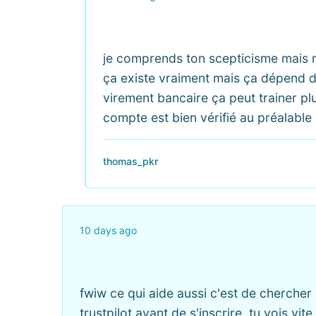
je comprends ton scepticisme mais no
ça existe vraiment mais ça dépend d
virement bancaire ça peut trainer plu
compte est bien vérifié au préalable 
thomas_pkr
10 days ago
fwiw ce qui aide aussi c'est de cherche
trustpilot avant de s'inscrire. tu vois vi