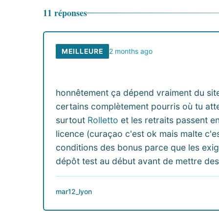
11 réponses
MEILLEURE
2 months ago
honnêtement ça dépend vraiment du site. 
certains complètement pourris où tu atte
surtout
Rolletto
et les retraits passent en
licence (curaçao c'est ok mais malte c'e
conditions des bonus parce que les exige
dépôt test au début avant de mettre d
mar12_lyon