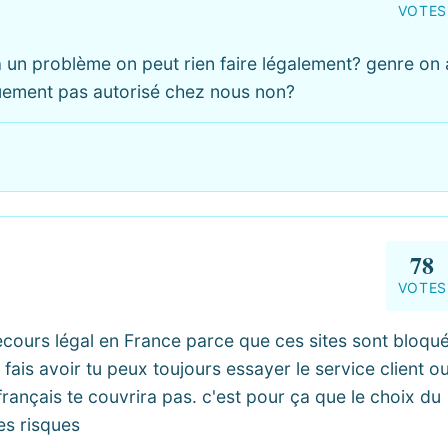
VOTES
a un problème on peut rien faire légalement? genre on 
uement pas autorisé chez nous non?
78
VOTES
ecours légal en France parce que ces sites sont bloqu
e fais avoir tu peux toujours essayer le service client o
français te couvrira pas. c'est pour ça que le choix du
tes risques