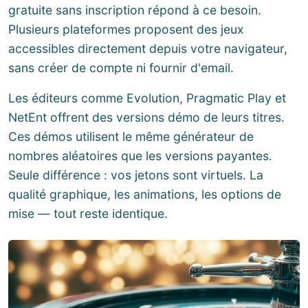
gratuite sans inscription répond à ce besoin.
Plusieurs plateformes proposent des jeux
accessibles directement depuis votre navigateur,
sans créer de compte ni fournir d'email.
Les éditeurs comme Evolution, Pragmatic Play et
NetEnt offrent des versions démo de leurs titres.
Ces démos utilisent le même générateur de
nombres aléatoires que les versions payantes.
Seule différence : vos jetons sont virtuels. La
qualité graphique, les animations, les options de
mise — tout reste identique.