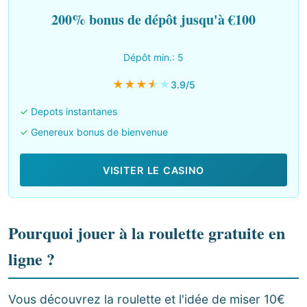
200% bonus de dépôt jusqu'à €100
Dépôt min.: 5
★
★
★
★
★
3.9/5
Depots instantanes
Genereux bonus de bienvenue
VISITER LE CASINO
Pourquoi jouer à la roulette gratuite en
ligne ?
Vous découvrez la roulette et l'idée de miser 10€