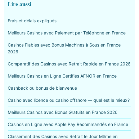
Lire aussi
Frais et délais expliqués
Meilleurs Casinos avec Paiement par Téléphone en France
Casinos Fiables avec Bonus Machines à Sous en France
2026
Comparatif des Casinos avec Retrait Rapide en France 2026
Meilleurs Casinos en Ligne Certifiés AFNOR en France
Cashback ou bonus de bienvenue
Casino avec licence ou casino offshore — quel est le mieux?
Meilleurs Casinos avec Bonus Gratuits en France 2026
Casinos en Ligne avec Apple Pay Recommandés en France
Classement des Casinos avec Retrait le Jour Même en