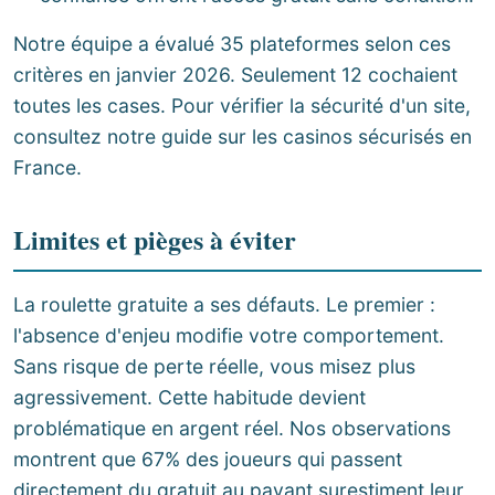
Notre équipe a évalué 35 plateformes selon ces
critères en janvier 2026. Seulement 12 cochaient
toutes les cases. Pour vérifier la sécurité d'un site,
consultez notre guide sur les casinos sécurisés en
France.
Limites et pièges à éviter
La roulette gratuite a ses défauts. Le premier :
l'absence d'enjeu modifie votre comportement.
Sans risque de perte réelle, vous misez plus
agressivement. Cette habitude devient
problématique en argent réel. Nos observations
montrent que 67% des joueurs qui passent
directement du gratuit au payant surestiment leur