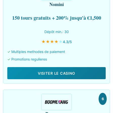
Nomini
150 tours gratuits + 200% jusqu'à €1,500
Dépôt min.: 30
★
★
★
★
★
4.3/5
Multiples methodes de paiement
Promotions regulieres
VISITER LE CASINO
6