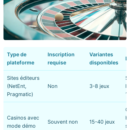
Type de
Inscription
Variantes
L
plateforme
requise
disponibles
Sites éditeurs
S
(NetEnt,
Non
3-8 jeux
li
Pragmatic)
1
C
Casinos avec
b
Souvent non
15-40 jeux
mode démo
s