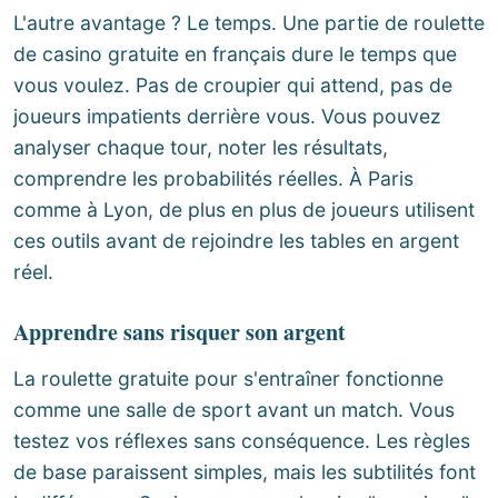
L'autre avantage ? Le temps. Une partie de roulette
de casino gratuite en français dure le temps que
vous voulez. Pas de croupier qui attend, pas de
joueurs impatients derrière vous. Vous pouvez
analyser chaque tour, noter les résultats,
comprendre les probabilités réelles. À Paris
comme à Lyon, de plus en plus de joueurs utilisent
ces outils avant de rejoindre les tables en argent
réel.
Apprendre sans risquer son argent
La roulette gratuite pour s'entraîner fonctionne
comme une salle de sport avant un match. Vous
testez vos réflexes sans conséquence. Les règles
de base paraissent simples, mais les subtilités font