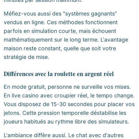
Méfiez-vous aussi des "systèmes gagnants"
vendus en ligne. Ces méthodes fonctionnent
parfois en simulation courte, mais échouent
mathématiquement sur le long terme. L'avantage
maison reste constant, quelle que soit votre
stratégie de mise.
Différences avec la roulette en argent réel
En mode gratuit, personne ne surveille vos mises.
En live casino avec croupier réel, le tempo change.
Vous disposez de 15-30 secondes pour placer vos
jetons. Cette pression temporelle déstabilise les
joueurs habitués au rythme libre des simulateurs.
L'ambiance diffère aussi. Le chat avec d'autres