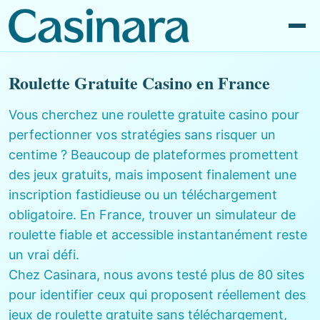
Roulette Gratuite Casino en France
Vous cherchez une roulette gratuite casino pour
perfectionner vos stratégies sans risquer un
centime ? Beaucoup de plateformes promettent
des jeux gratuits, mais imposent finalement une
inscription fastidieuse ou un téléchargement
obligatoire. En France, trouver un simulateur de
roulette fiable et accessible instantanément reste
un vrai défi.
Chez Casinara, nous avons testé plus de 80 sites
pour identifier ceux qui proposent réellement des
jeux de roulette gratuite sans téléchargement,