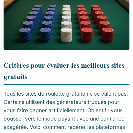
Critères pour évaluer les meilleurs sites
gratuits
Tous les sites de roulette gratuite ne se valent pas.
Certains utilisent des générateurs truqués pour
vous faire gagner artificiellement. Objectif : vous
pousser vers le mode payant avec une confiance
exagérée. Voici comment repérer les plateformes