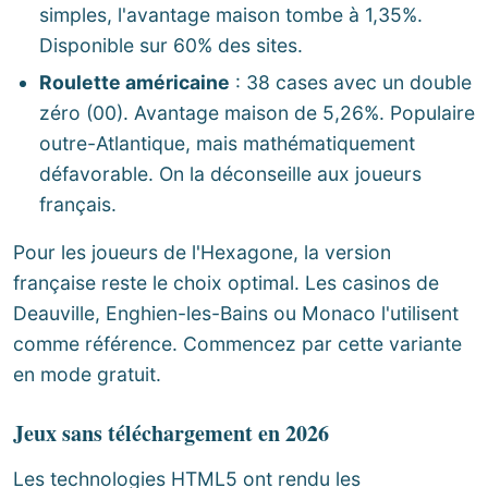
simples, l'avantage maison tombe à 1,35%.
Disponible sur 60% des sites.
Roulette américaine
: 38 cases avec un double
zéro (00). Avantage maison de 5,26%. Populaire
outre-Atlantique, mais mathématiquement
défavorable. On la déconseille aux joueurs
français.
Pour les joueurs de l'Hexagone, la version
française reste le choix optimal. Les casinos de
Deauville, Enghien-les-Bains ou Monaco l'utilisent
comme référence. Commencez par cette variante
en mode gratuit.
Jeux sans téléchargement en 2026
Les technologies HTML5 ont rendu les