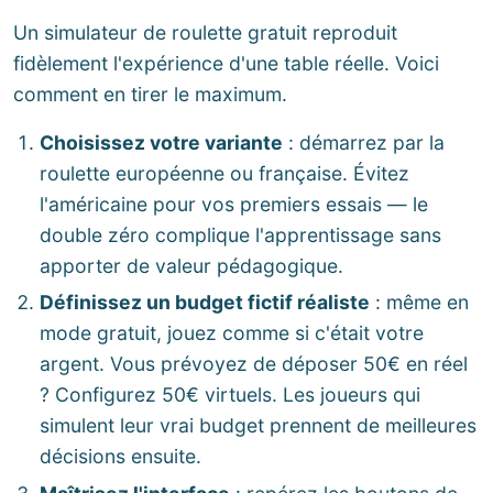
Un simulateur de roulette gratuit reproduit
fidèlement l'expérience d'une table réelle. Voici
comment en tirer le maximum.
Choisissez votre variante
: démarrez par la
roulette européenne ou française. Évitez
l'américaine pour vos premiers essais — le
double zéro complique l'apprentissage sans
apporter de valeur pédagogique.
Définissez un budget fictif réaliste
: même en
mode gratuit, jouez comme si c'était votre
argent. Vous prévoyez de déposer 50€ en réel
? Configurez 50€ virtuels. Les joueurs qui
simulent leur vrai budget prennent de meilleures
décisions ensuite.