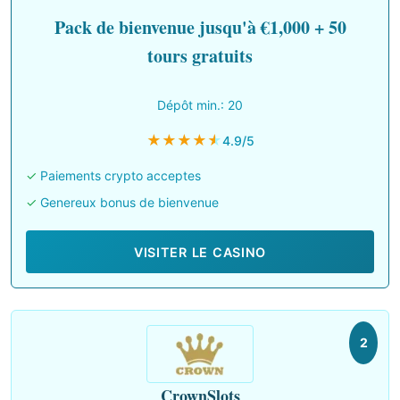
Pack de bienvenue jusqu'à €1,000 + 50
tours gratuits
Dépôt min.: 20
★
★
★
★
★
4.9/5
Paiements crypto acceptes
Genereux bonus de bienvenue
VISITER LE CASINO
2
CrownSlots