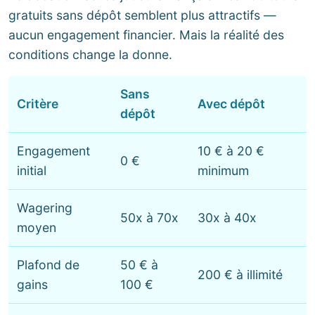
gratuits sans dépôt semblent plus attractifs —
aucun engagement financier. Mais la réalité des
conditions change la donne.
Sans
Critère
Avec dépôt
dépôt
Engagement
10 € à 20 €
0 €
initial
minimum
Wagering
50x à 70x
30x à 40x
moyen
Plafond de
50 € à
200 € à illimité
gains
100 €