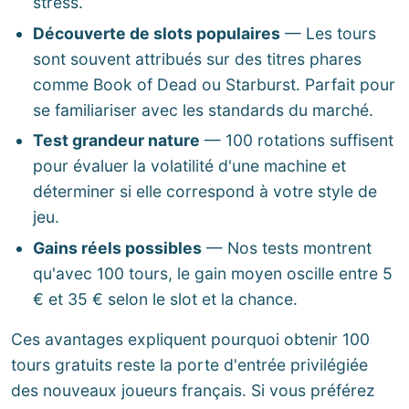
stress.
Découverte de slots populaires
— Les tours
sont souvent attribués sur des titres phares
comme Book of Dead ou Starburst. Parfait pour
se familiariser avec les standards du marché.
Test grandeur nature
— 100 rotations suffisent
pour évaluer la volatilité d'une machine et
déterminer si elle correspond à votre style de
jeu.
Gains réels possibles
— Nos tests montrent
qu'avec 100 tours, le gain moyen oscille entre 5
€ et 35 € selon le slot et la chance.
Ces avantages expliquent pourquoi obtenir 100
tours gratuits reste la porte d'entrée privilégiée
des nouveaux joueurs français. Si vous préférez