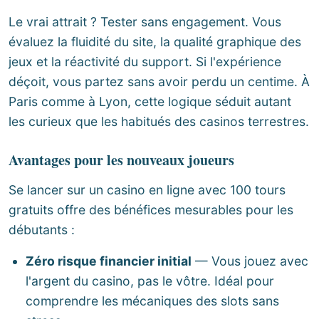
Le vrai attrait ? Tester sans engagement. Vous
évaluez la fluidité du site, la qualité graphique des
jeux et la réactivité du support. Si l'expérience
déçoit, vous partez sans avoir perdu un centime. À
Paris comme à Lyon, cette logique séduit autant
les curieux que les habitués des casinos terrestres.
Avantages pour les nouveaux joueurs
Se lancer sur un casino en ligne avec 100 tours
gratuits offre des bénéfices mesurables pour les
débutants :
Zéro risque financier initial
— Vous jouez avec
l'argent du casino, pas le vôtre. Idéal pour
comprendre les mécaniques des slots sans