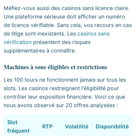
Méfiez-vous aussi des casinos sans licence claire.
Une plateforme sérieuse doit afficher un numéro
de licence vérifiable. Sans cela, vos recours en cas
de litige sont inexistants. Les
casinos sans
vérification
présentent des risques
supplémentaires à connaître.
Machines à sous éligibles et restrictions
Les 100 tours ne fonctionnent jamais sur tous les
slots. Les casinos restreignent l'éligibilité pour
contrôler leur exposition financière. Voici ce que
nous avons observé sur 20 offres analysées :
Slot
RTP
Volatilité
Disponibilité
fréquent