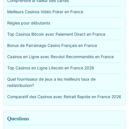
Comprendre la valeur des cartes
Meilleurs Casinos Vidéo Poker en France
Règles pour débutants
Top Casinos Bitcoin avec Paiement Direct en France
Bonus de Parrainage Casino Français en France
Casinos en Ligne avec Revolut Recommandés en France
Top Casinos en Ligne Litecoin en France 2026
Quel fournisseur de jeux a les meilleurs taux de
redistribution?
Comparatif des Casinos avec Retrait Rapide en France 2026
Questions