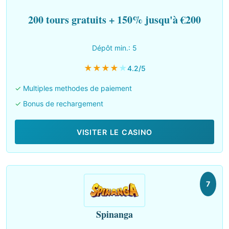
200 tours gratuits + 150% jusqu'à €200
Dépôt min.: 5
★
★
★
★
★
4.2/5
Multiples methodes de paiement
Bonus de rechargement
VISITER LE CASINO
7
Spinanga