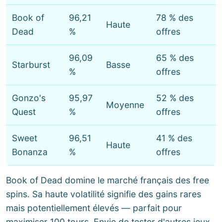
Book of
96,21
78 % des
Haute
Dead
%
offres
96,09
65 % des
Starburst
Basse
%
offres
Gonzo's
95,97
52 % des
Moyenne
Quest
%
offres
Sweet
96,51
41 % des
Haute
Bonanza
%
offres
Book of Dead domine le marché français des free
spins. Sa haute volatilité signifie des gains rares
mais potentiellement élevés — parfait pour
maximiser 100 tours. Envie de tester d'autres jeux