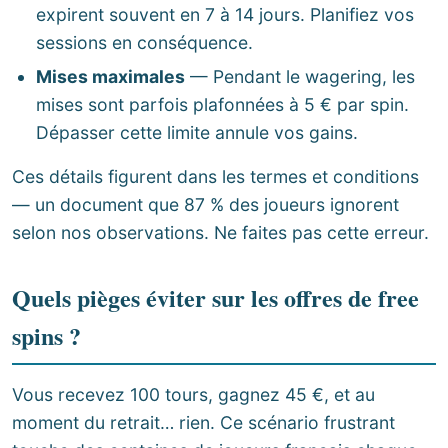
expirent souvent en 7 à 14 jours. Planifiez vos
sessions en conséquence.
Mises maximales
— Pendant le wagering, les
mises sont parfois plafonnées à 5 € par spin.
Dépasser cette limite annule vos gains.
Ces détails figurent dans les termes et conditions
— un document que 87 % des joueurs ignorent
selon nos observations. Ne faites pas cette erreur.
Quels pièges éviter sur les offres de free
spins ?
Vous recevez 100 tours, gagnez 45 €, et au
moment du retrait… rien. Ce scénario frustrant