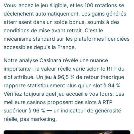
Vous lancez le jeu éligible, et les 100 rotations se
déclenchent automatiquement. Les gains générés
atterrissent dans un solde bonus, soumis à des
conditions de mise avant retrait. C'est le
mécanisme standard sur les plateformes licenciées
accessibles depuis la France.
Notre analyse Casinara révèle une nuance
importante : la valeur réelle varie selon le RTP du
slot attribué. Un jeu à 96,5 % de retour théorique
rapporte statistiquement plus qu'un slot à 94 %.
Vérifiez toujours quel jeu accueille vos tours. Les
meilleurs casinos proposent des slots à RTP
supérieur à 96 % — un indicateur de générosité
réelle, pas marketing.