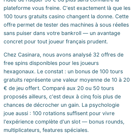
plateforme vous freine. C'est exactement là que les
100 tours gratuits casino changent la donne. Cette
offre permet de tester des machines à sous réelles
sans puiser dans votre bankroll — un avantage
concret pour tout joueur français prudent.
Chez Casinara, nous avons analysé 32 offres de
free spins disponibles pour les joueurs
hexagonaux. Le constat : un bonus de 100 tours
gratuits représente une valeur moyenne de 10 à 20
€ de jeu offert. Comparé aux 20 ou 50 tours
proposés ailleurs, c'est deux à cinq fois plus de
chances de décrocher un gain. La psychologie
joue aussi : 100 rotations suffisent pour vivre
l'expérience complète d'un slot — bonus rounds,
multiplicateurs, features spéciales.