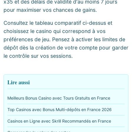
x35 et des délais de validité d'au moins 7 jours
pour maximiser vos chances de gains.
Consultez le tableau comparatif ci-dessus et
choisissez le casino qui correspond à vos
préférences de jeu. Pensez à activer les limites de
dépôt dès la création de votre compte pour garder
le contrôle sur vos sessions.
Lire aussi
Meilleurs Bonus Casino avec Tours Gratuits en France
Top Casinos avec Bonus Multi-dépôts en France 2026
Casinos en Ligne avec Skrill Recommandés en France