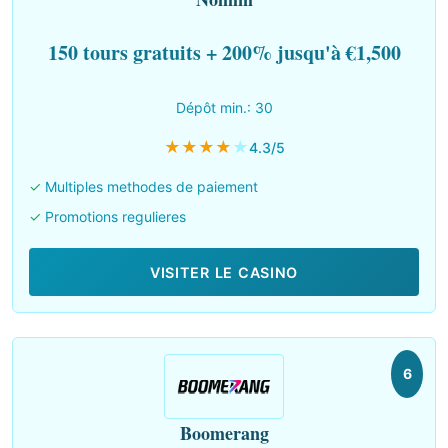
150 tours gratuits + 200% jusqu'à €1,500
Dépôt min.: 30
★
★
★
★
★
4.3/5
Multiples methodes de paiement
Promotions regulieres
VISITER LE CASINO
6
Boomerang