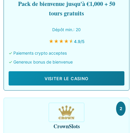
Pack de bienvenue jusqu'à €1,000 + 50
tours gratuits
Dépôt min.: 20
★
★
★
★
★
4.9/5
Paiements crypto acceptes
Genereux bonus de bienvenue
VISITER LE CASINO
2
CrownSlots