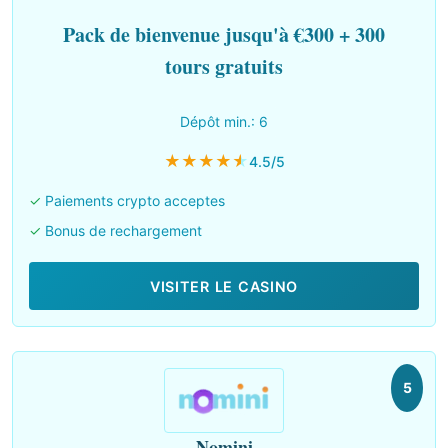
Pack de bienvenue jusqu'à €300 + 300
tours gratuits
Dépôt min.: 6
★
★
★
★
★
4.5/5
Paiements crypto acceptes
Bonus de rechargement
VISITER LE CASINO
5
Nomini