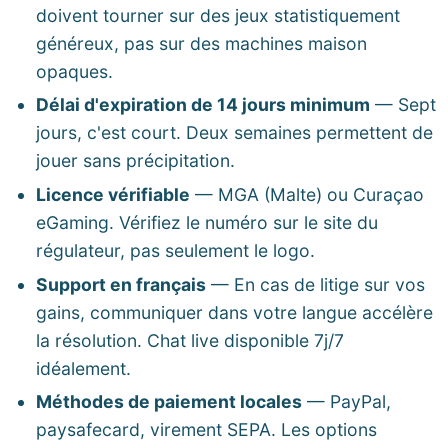
doivent tourner sur des jeux statistiquement
généreux, pas sur des machines maison
opaques.
Délai d'expiration de 14 jours minimum
— Sept
jours, c'est court. Deux semaines permettent de
jouer sans précipitation.
Licence vérifiable
— MGA (Malte) ou Curaçao
eGaming. Vérifiez le numéro sur le site du
régulateur, pas seulement le logo.
Support en français
— En cas de litige sur vos
gains, communiquer dans votre langue accélère
la résolution. Chat live disponible 7j/7
idéalement.
Méthodes de paiement locales
— PayPal,
paysafecard, virement SEPA. Les options