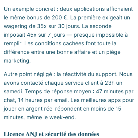
Un exemple concret : deux applications affichaient
le même bonus de 200 €. La première exigeait un
wagering de 35x sur 30 jours. La seconde
imposait 45x sur 7 jours — presque impossible à
remplir. Les conditions cachées font toute la
différence entre une bonne affaire et un piège
marketing.
Autre point négligé : la réactivité du support. Nous
avons contacté chaque service client à 23h un
samedi. Temps de réponse moyen : 47 minutes par
chat, 14 heures par email. Les meilleures apps pour
jouer en argent réel répondent en moins de 15
minutes, même le week-end.
Licence ANJ et sécurité des données