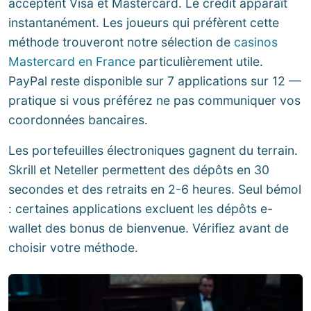
acceptent Visa et Mastercard. Le crédit apparaît
instantanément. Les joueurs qui préfèrent cette
méthode trouveront notre sélection de
casinos
Mastercard en France
particulièrement utile.
PayPal reste disponible sur 7 applications sur 12 —
pratique si vous préférez ne pas communiquer vos
coordonnées bancaires.
Les portefeuilles électroniques gagnent du terrain.
Skrill et Neteller permettent des dépôts en 30
secondes et des retraits en 2-6 heures. Seul bémol
: certaines applications excluent les dépôts e-
wallet des bonus de bienvenue. Vérifiez avant de
choisir votre méthode.