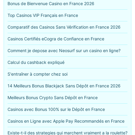
Bonus de Bienvenue Casino en France 2026
Top Casinos VIP Français en France
Comparatif des Casinos Sans Vérification en France 2026
Casinos Certifiés eCogra de Confiance en France
Comment je depose avec Neosurf sur un casino en ligne?
Calcul du cashback expliqué
S'entraîner à compter chez soi
14 Meilleurs Bonus Blackjack Sans Dépôt en France 2026
Meilleurs Bonus Crypto Sans Dépôt en France
Casinos avec Bonus 100% sur le Dépôt en France
Casinos en Ligne avec Apple Pay Recommandés en France
Existe-t-il des strategies qui marchent vraiment a la roulette?