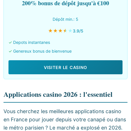
200% bonus de dépôt jusqu'à €100
Dépôt min.: 5
★
★
★
★
★
3.9/5
Depots instantanes
Genereux bonus de bienvenue
VISITER LE CASINO
Applications casino 2026 : l'essentiel
Vous cherchez les meilleures applications casino
en France pour jouer depuis votre canapé ou dans
le métro parisien ? Le marché a explosé en 2026.