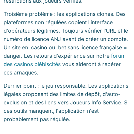
restrictions aux joueurs vérifiés.
Troisième problème : les applications clones. Des
plateformes non régulées copient l'interface
d'opérateurs légitimes. Toujours vérifier l'URL et le
numéro de licence ANJ avant de créer un compte.
Un site en .casino ou .bet sans licence française =
danger. Les retours d'expérience sur notre
forum
des casinos plébiscités
vous aideront à repérer
ces arnaques.
Dernier point : le jeu responsable. Les applications
légales proposent des limites de dépôt, d'auto-
exclusion et des liens vers Joueurs Info Service. Si
ces outils manquent, l'application n'est
probablement pas régulée.