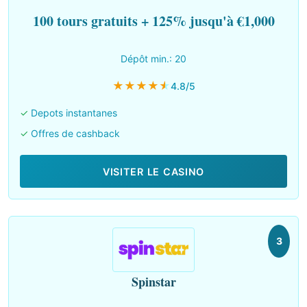
100 tours gratuits + 125% jusqu'à €1,000
Dépôt min.: 20
★
★
★
★
★
4.8/5
Depots instantanes
Offres de cashback
VISITER LE CASINO
3
Spinstar