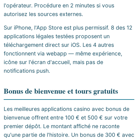
l'opérateur. Procédure en 2 minutes si vous
autorisez les sources externes.
Sur iPhone, l'App Store est plus permissif. 8 des 12
applications légales testées proposent un
téléchargement direct sur iOS. Les 4 autres
fonctionnent via webapp — même expérience,
icône sur l'écran d'accueil, mais pas de
notifications push.
Bonus de bienvenue et tours gratuits
Les meilleures applications casino avec bonus de
bienvenue offrent entre 100 € et 500 € sur votre
premier dépôt. Le montant affiché ne raconte
qu'une partie de l'histoire. Un bonus de 300 € avec