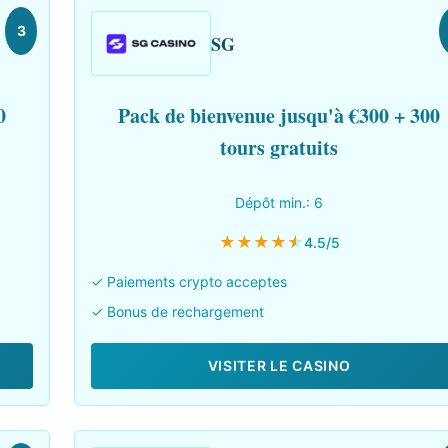
3
SG
0
Pack de bienvenue jusqu'à €300 + 300
tours gratuits
Dépôt min.: 6
★
★
★
★
★
4.5/5
Paiements crypto acceptes
Bonus de rechargement
VISITER LE CASINO