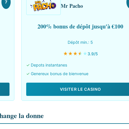
7
Mr Pacho
200% bonus de dépôt jusqu'à €100
Dépôt min.: 5
★
★
★
★
★
3.9/5
Depots instantanes
Genereux bonus de bienvenue
VISITER LE CASINO
hange la donne