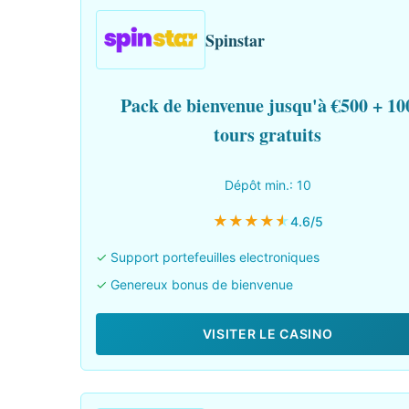
Spinstar
Pack de bienvenue jusqu'à €500 + 10
tours gratuits
Dépôt min.: 10
★
★
★
★
★
4.6/5
Support portefeuilles electroniques
Genereux bonus de bienvenue
VISITER LE CASINO