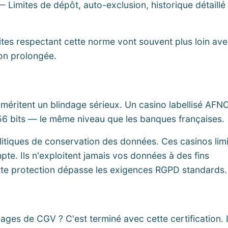
 Limites de dépôt, auto-exclusion, historique détaillé
sites respectant cette norme vont souvent plus loin av
ion prolongée.
 méritent un blindage sérieux. Un casino labellisé AFN
256 bits — le même niveau que les banques françaises.
olitiques de conservation des données. Ces casinos lim
pte. Ils n'exploitent jamais vos données à des fins
tte protection dépasse les exigences RGPD standards.
ges de CGV ? C'est terminé avec cette certification. 