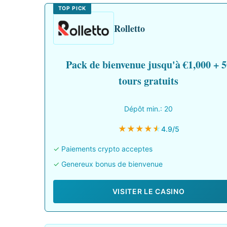
Rolletto
Pack de bienvenue jusqu'à €1,000 + 5
tours gratuits
Dépôt min.: 20
★
★
★
★
★
4.9/5
Paiements crypto acceptes
Genereux bonus de bienvenue
VISITER LE CASINO