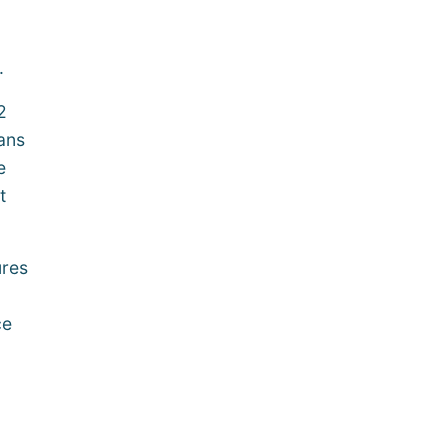
.
2
sans
e
t
ures
ce