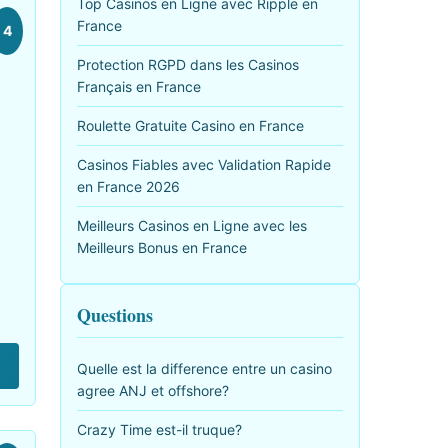
Top Casinos en Ligne avec Ripple en
France
4
Protection RGPD dans les Casinos
Français en France
Roulette Gratuite Casino en France
Casinos Fiables avec Validation Rapide
en France 2026
Meilleurs Casinos en Ligne avec les
Meilleurs Bonus en France
Questions
Quelle est la difference entre un casino
agree ANJ et offshore?
Crazy Time est-il truque?