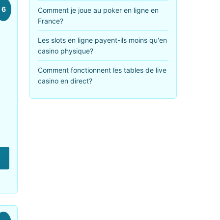
6
Comment je joue au poker en ligne en
France?
Les slots en ligne payent-ils moins qu'en
casino physique?
Comment fonctionnent les tables de live
casino en direct?