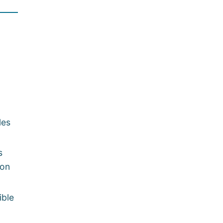
les
s
non
ible