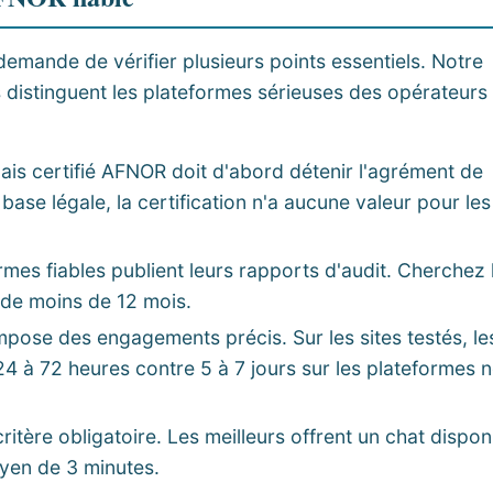
emande de vérifier plusieurs points essentiels. Notre
 distinguent les plateformes sérieuses des opérateurs
is certifié AFNOR doit d'abord détenir l'agrément de
base légale, la certification n'a aucune valeur pour les
mes fiables publient leurs rapports d'audit. Cherchez 
 de moins de 12 mois.
ose des engagements précis. Sur les sites testés, le
24 à 72 heures contre 5 à 7 jours sur les plateformes 
itère obligatoire. Les meilleurs offrent un chat dispon
yen de 3 minutes.