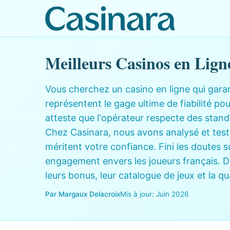
Meilleurs Casinos en Lig
Vous cherchez un casino en ligne qui garan
représentent le gage ultime de fiabilité pou
atteste que l'opérateur respecte des stand
Chez Casinara, nous avons analysé et test
méritent votre confiance. Fini les doutes s
engagement envers les joueurs français. D
leurs bonus, leur catalogue de jeux et la qua
Par Margaux Delacroix
Mis à jour: Juin 2026