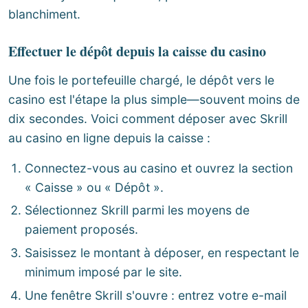
blanchiment.
Effectuer le dépôt depuis la caisse du casino
Une fois le portefeuille chargé, le dépôt vers le
casino est l'étape la plus simple—souvent moins de
dix secondes. Voici comment déposer avec Skrill
au casino en ligne depuis la caisse :
Connectez-vous au casino et ouvrez la section
« Caisse » ou « Dépôt ».
Sélectionnez Skrill parmi les moyens de
paiement proposés.
Saisissez le montant à déposer, en respectant le
minimum imposé par le site.
Une fenêtre Skrill s'ouvre : entrez votre e-mail