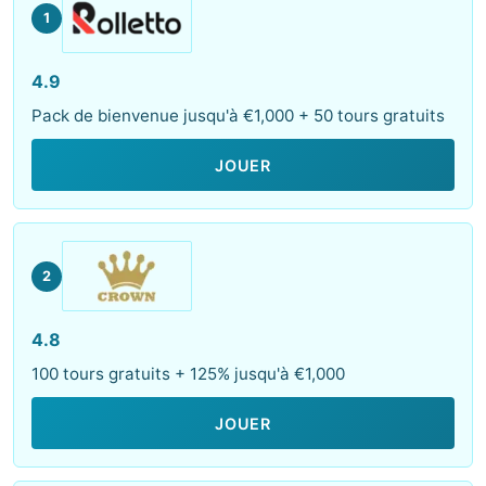
Rolletto
1
4.9
Pack de bienvenue jusqu'à €1,000 + 50 tours gratuits
JOUER
CrownSlots
2
4.8
100 tours gratuits + 125% jusqu'à €1,000
JOUER