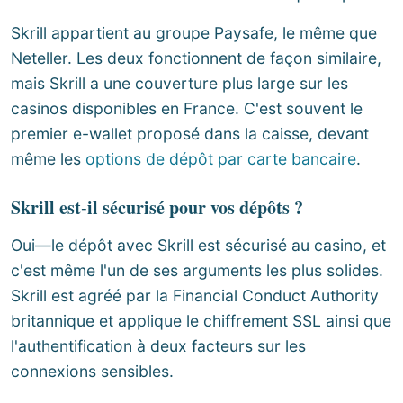
Skrill appartient au groupe Paysafe, le même que
Neteller. Les deux fonctionnent de façon similaire,
mais Skrill a une couverture plus large sur les
casinos disponibles en France. C'est souvent le
premier e-wallet proposé dans la caisse, devant
même les
options de dépôt par carte bancaire
.
Skrill est-il sécurisé pour vos dépôts ?
Oui—le dépôt avec Skrill est sécurisé au casino, et
c'est même l'un de ses arguments les plus solides.
Skrill est agréé par la Financial Conduct Authority
britannique et applique le chiffrement SSL ainsi que
l'authentification à deux facteurs sur les
connexions sensibles.