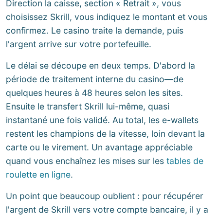
Direction la caisse, section « Retrait », vous
choisissez Skrill, vous indiquez le montant et vous
confirmez. Le casino traite la demande, puis
l'argent arrive sur votre portefeuille.
Le délai se découpe en deux temps. D'abord la
période de traitement interne du casino—de
quelques heures à 48 heures selon les sites.
Ensuite le transfert Skrill lui-même, quasi
instantané une fois validé. Au total, les e-wallets
restent les champions de la vitesse, loin devant la
carte ou le virement. Un avantage appréciable
quand vous enchaînez les mises sur les
tables de
roulette en ligne
.
Un point que beaucoup oublient : pour récupérer
l'argent de Skrill vers votre compte bancaire, il y a