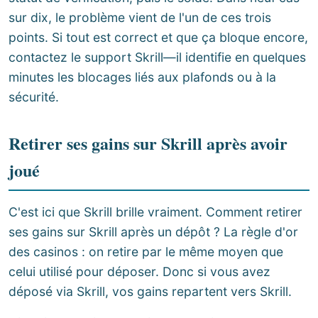
sur dix, le problème vient de l'un de ces trois
points. Si tout est correct et que ça bloque encore,
contactez le support Skrill—il identifie en quelques
minutes les blocages liés aux plafonds ou à la
sécurité.
Retirer ses gains sur Skrill après avoir
joué
C'est ici que Skrill brille vraiment. Comment retirer
ses gains sur Skrill après un dépôt ? La règle d'or
des casinos : on retire par le même moyen que
celui utilisé pour déposer. Donc si vous avez
déposé via Skrill, vos gains repartent vers Skrill.