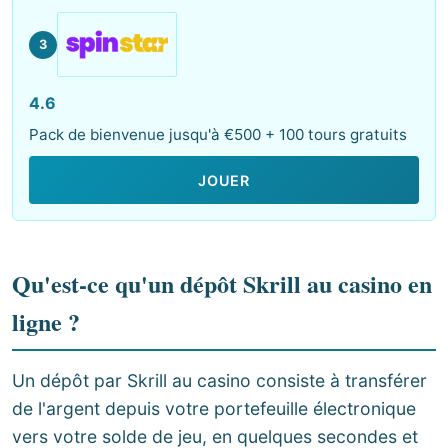
Spinstar
3
4.6
Pack de bienvenue jusqu'à €500 + 100 tours gratuits
JOUER
Qu'est-ce qu'un dépôt Skrill au casino en
ligne ?
Un dépôt par Skrill au casino consiste à transférer
de l'argent depuis votre portefeuille électronique
vers votre solde de jeu, en quelques secondes et