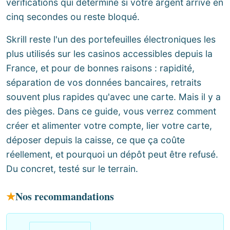
vérifications qui détermine si votre argent arrive en
cinq secondes ou reste bloqué.
Skrill reste l'un des portefeuilles électroniques les
plus utilisés sur les casinos accessibles depuis la
France, et pour de bonnes raisons : rapidité,
séparation de vos données bancaires, retraits
souvent plus rapides qu'avec une carte. Mais il y a
des pièges. Dans ce guide, vous verrez comment
créer et alimenter votre compte, lier votre carte,
déposer depuis la caisse, ce que ça coûte
réellement, et pourquoi un dépôt peut être refusé.
Du concret, testé sur le terrain.
★
Nos recommandations