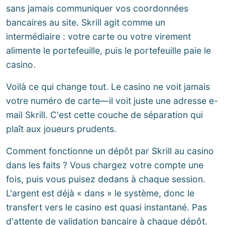
sans jamais communiquer vos coordonnées
bancaires au site. Skrill agit comme un
intermédiaire : votre carte ou votre virement
alimente le portefeuille, puis le portefeuille paie le
casino.
Voilà ce qui change tout. Le casino ne voit jamais
votre numéro de carte—il voit juste une adresse e-
mail Skrill. C'est cette couche de séparation qui
plaît aux joueurs prudents.
Comment fonctionne un dépôt par Skrill au casino
dans les faits ? Vous chargez votre compte une
fois, puis vous puisez dedans à chaque session.
L'argent est déjà « dans » le système, donc le
transfert vers le casino est quasi instantané. Pas
d'attente de validation bancaire à chaque dépôt.