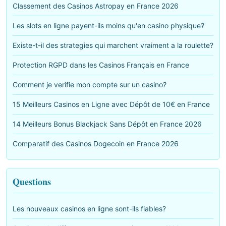
Classement des Casinos Astropay en France 2026
Les slots en ligne payent-ils moins qu'en casino physique?
Existe-t-il des strategies qui marchent vraiment a la roulette?
Protection RGPD dans les Casinos Français en France
Comment je verifie mon compte sur un casino?
15 Meilleurs Casinos en Ligne avec Dépôt de 10€ en France
14 Meilleurs Bonus Blackjack Sans Dépôt en France 2026
Comparatif des Casinos Dogecoin en France 2026
Questions
Les nouveaux casinos en ligne sont-ils fiables?