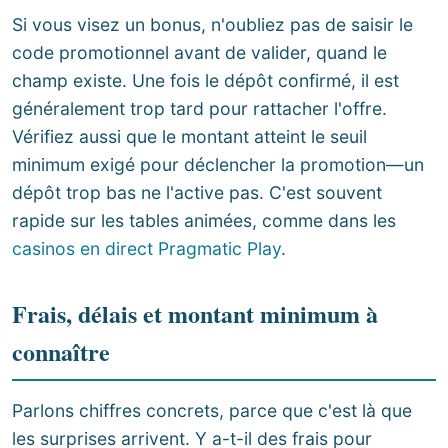
Si vous visez un bonus, n'oubliez pas de saisir le
code promotionnel avant de valider, quand le
champ existe. Une fois le dépôt confirmé, il est
généralement trop tard pour rattacher l'offre.
Vérifiez aussi que le montant atteint le seuil
minimum exigé pour déclencher la promotion—un
dépôt trop bas ne l'active pas. C'est souvent
rapide sur les tables animées, comme dans les
casinos en direct Pragmatic Play
.
Frais, délais et montant minimum à
connaître
Parlons chiffres concrets, parce que c'est là que
les surprises arrivent. Y a-t-il des frais pour