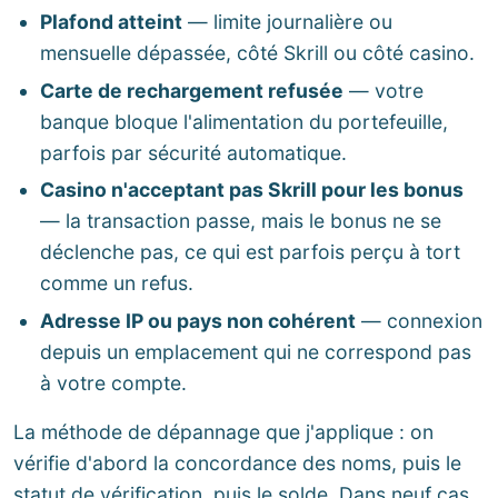
Plafond atteint
— limite journalière ou
mensuelle dépassée, côté Skrill ou côté casino.
Carte de rechargement refusée
— votre
banque bloque l'alimentation du portefeuille,
parfois par sécurité automatique.
Casino n'acceptant pas Skrill pour les bonus
— la transaction passe, mais le bonus ne se
déclenche pas, ce qui est parfois perçu à tort
comme un refus.
Adresse IP ou pays non cohérent
— connexion
depuis un emplacement qui ne correspond pas
à votre compte.
La méthode de dépannage que j'applique : on
vérifie d'abord la concordance des noms, puis le
statut de vérification, puis le solde. Dans neuf cas