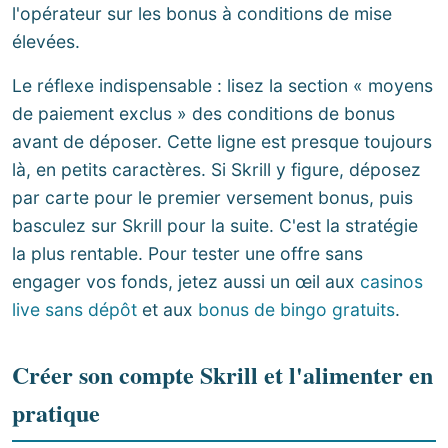
l'opérateur sur les bonus à conditions de mise
élevées.
Le réflexe indispensable : lisez la section « moyens
de paiement exclus » des conditions de bonus
avant de déposer. Cette ligne est presque toujours
là, en petits caractères. Si Skrill y figure, déposez
par carte pour le premier versement bonus, puis
basculez sur Skrill pour la suite. C'est la stratégie
la plus rentable. Pour tester une offre sans
engager vos fonds, jetez aussi un œil aux
casinos
live sans dépôt
et aux
bonus de bingo gratuits
.
Créer son compte Skrill et l'alimenter en
pratique