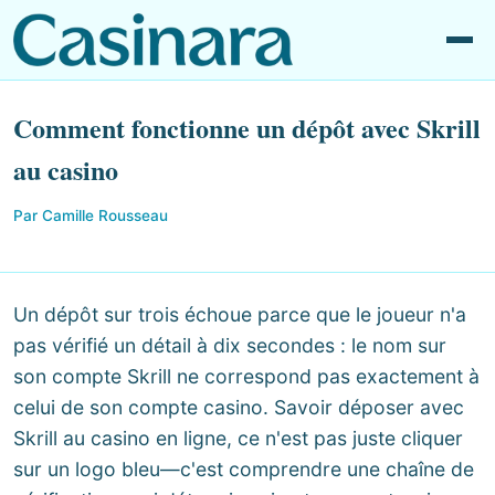
Comment fonctionne un dépôt avec Skrill
au casino
Par Camille Rousseau
Un dépôt sur trois échoue parce que le joueur n'a
pas vérifié un détail à dix secondes : le nom sur
son compte Skrill ne correspond pas exactement à
celui de son compte casino. Savoir déposer avec
Skrill au casino en ligne, ce n'est pas juste cliquer
sur un logo bleu—c'est comprendre une chaîne de