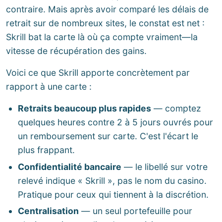
contraire. Mais après avoir comparé les délais de
retrait sur de nombreux sites, le constat est net :
Skrill bat la carte là où ça compte vraiment—la
vitesse de récupération des gains.
Voici ce que Skrill apporte concrètement par
rapport à une carte :
Retraits beaucoup plus rapides
— comptez
quelques heures contre 2 à 5 jours ouvrés pour
un remboursement sur carte. C'est l'écart le
plus frappant.
Confidentialité bancaire
— le libellé sur votre
relevé indique « Skrill », pas le nom du casino.
Pratique pour ceux qui tiennent à la discrétion.
Centralisation
— un seul portefeuille pour