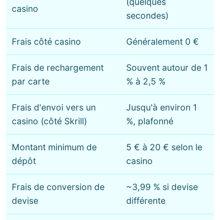
(quelques
casino
secondes)
Frais côté casino
Généralement 0 €
Frais de rechargement
Souvent autour de 1
par carte
% à 2,5 %
Frais d'envoi vers un
Jusqu'à environ 1
casino (côté Skrill)
%, plafonné
Montant minimum de
5 € à 20 € selon le
dépôt
casino
Frais de conversion de
~3,99 % si devise
devise
différente