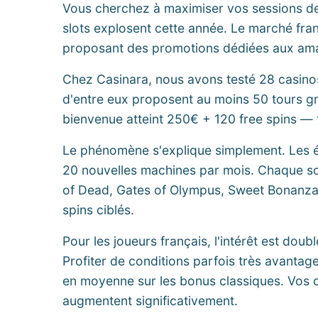
Vous cherchez à maximiser vos sessions de 
slots explosent cette année. Le marché fra
proposant des promotions dédiées aux ama
Chez Casinara, nous avons testé 28 casinos 
d'entre eux proposent au moins 50 tours gra
bienvenue atteint 250€ + 120 free spins — t
Le phénomène s'explique simplement. Les é
20 nouvelles machines par mois. Chaque so
of Dead, Gates of Olympus, Sweet Bonanza :
spins ciblés.
Pour les joueurs français, l'intérêt est dou
Profiter de conditions parfois très avant
en moyenne sur les bonus classiques. Vos c
augmentent significativement.