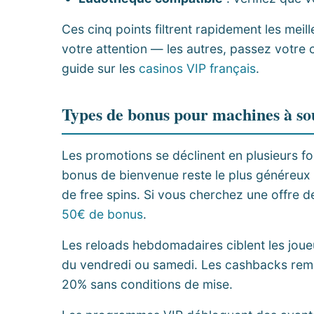
Ces cinq points filtrent rapidement les meil
votre attention — les autres, passez votre 
guide sur les
casinos VIP français
.
Types de bonus pour machines à sou
Les promotions se déclinent en plusieurs fo
bonus de bienvenue reste le plus généreu
de free spins. Si vous cherchez une offre 
50€ de bonus
.
Les reloads hebdomadaires ciblent les jou
du vendredi ou samedi. Les cashbacks rem
20% sans conditions de mise.