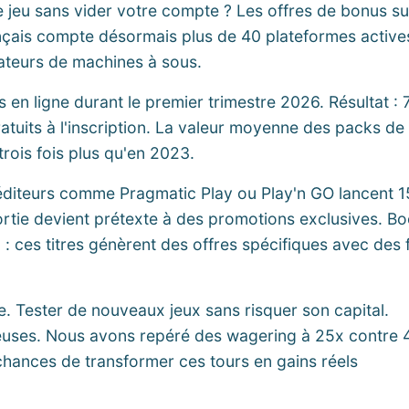
jeu sans vider votre compte ? Les offres de bonus su
nçais compte désormais plus de 40 plateformes active
teurs de machines à sous.
en ligne durant le premier trimestre 2026. Résultat :
tuits à l'inscription. La valeur moyenne des packs de
rois fois plus qu'en 2023.
diteurs comme Pragmatic Play ou Play'n GO lancent 1
rtie devient prétexte à des promotions exclusives. B
 ces titres génèrent des offres spécifiques avec des 
ble. Tester de nouveaux jeux sans risquer son capital.
ageuses. Nous avons repéré des wagering à 25x contre 
hances de transformer ces tours en gains réels