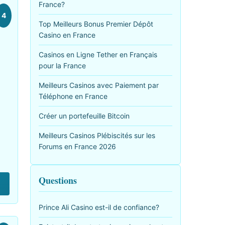
France?
4
Top Meilleurs Bonus Premier Dépôt
Casino en France
Casinos en Ligne Tether en Français
pour la France
Meilleurs Casinos avec Paiement par
Téléphone en France
Créer un portefeuille Bitcoin
Meilleurs Casinos Plébiscités sur les
Forums en France 2026
Questions
Prince Ali Casino est-il de confiance?