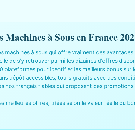
us Machines à Sous en France 202
es machines à sous qui offre vraiment des avantages
cile de s'y retrouver parmi les dizaines d'offres dispon
 plateformes pour identifier les meilleurs bonus sur 
ns dépôt accessibles, tours gratuits avec des condit
s casinos français fiables qui proposent des promotion
illeures offres, triées selon la valeur réelle du bonus