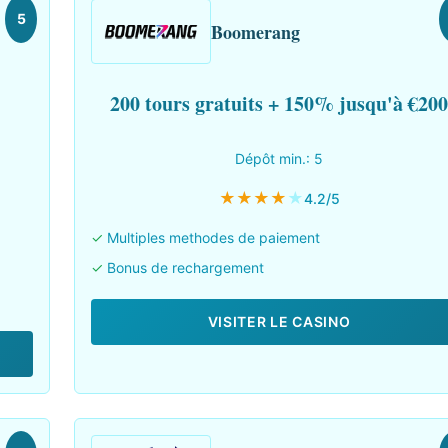
5
Boomerang
200 tours gratuits + 150% jusqu'à €200
Dépôt min.: 5
★
★
★
★
★
4.2/5
Multiples methodes de paiement
Bonus de rechargement
VISITER LE CASINO