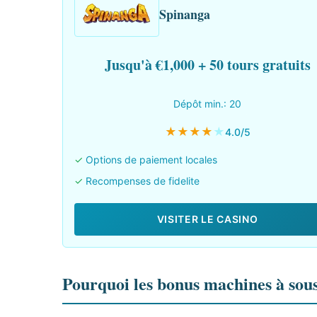
Spinanga
Jusqu'à €1,000 + 50 tours gratuits
Dépôt min.: 20
★
★
★
★
★
4.0/5
Options de paiement locales
Recompenses de fidelite
VISITER LE CASINO
Pourquoi les bonus machines à sous