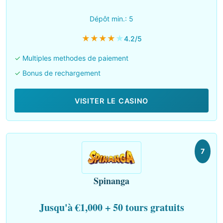
Dépôt min.: 5
★
★
★
★
★
4.2/5
Multiples methodes de paiement
Bonus de rechargement
VISITER LE CASINO
7
Spinanga
Jusqu'à €1,000 + 50 tours gratuits