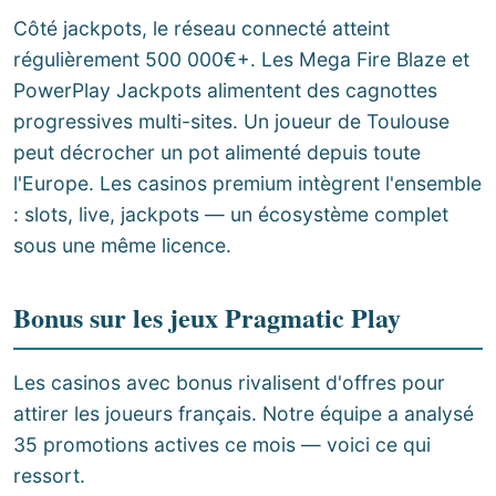
Côté jackpots, le réseau connecté atteint
régulièrement 500 000€+. Les Mega Fire Blaze et
PowerPlay Jackpots alimentent des cagnottes
progressives multi-sites. Un joueur de Toulouse
peut décrocher un pot alimenté depuis toute
l'Europe. Les casinos premium intègrent l'ensemble
: slots, live, jackpots — un écosystème complet
sous une même licence.
Bonus sur les jeux Pragmatic Play
Les casinos avec bonus rivalisent d'offres pour
attirer les joueurs français. Notre équipe a analysé
35 promotions actives ce mois — voici ce qui
ressort.