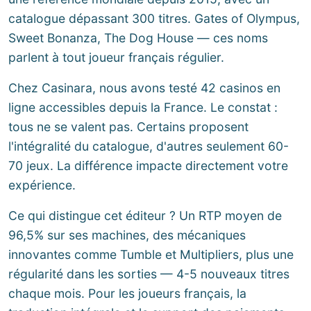
catalogue dépassant 300 titres. Gates of Olympus,
Sweet Bonanza, The Dog House — ces noms
parlent à tout joueur français régulier.
Chez Casinara, nous avons testé 42 casinos en
ligne accessibles depuis la France. Le constat :
tous ne se valent pas. Certains proposent
l'intégralité du catalogue, d'autres seulement 60-
70 jeux. La différence impacte directement votre
expérience.
Ce qui distingue cet éditeur ? Un RTP moyen de
96,5% sur ses machines, des mécaniques
innovantes comme Tumble et Multipliers, plus une
régularité dans les sorties — 4-5 nouveaux titres
chaque mois. Pour les joueurs français, la