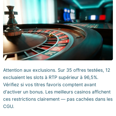
Attention aux exclusions. Sur 35 offres testées, 12
excluaient les slots à RTP supérieur à 96,5%.
Vérifiez si vos titres favoris comptent avant
d'activer un bonus. Les meilleurs casinos affichent
ces restrictions clairement — pas cachées dans les
CGU.