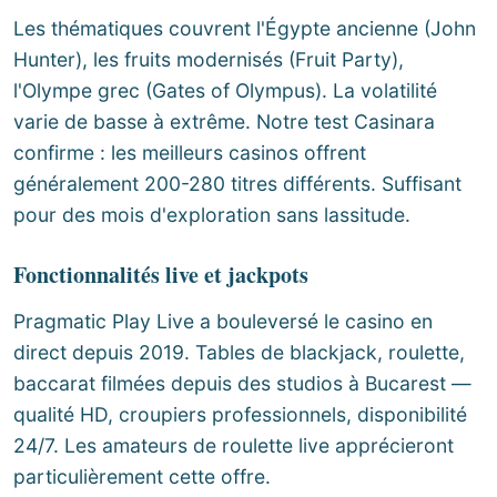
Les thématiques couvrent l'Égypte ancienne (John
Hunter), les fruits modernisés (Fruit Party),
l'Olympe grec (Gates of Olympus). La volatilité
varie de basse à extrême. Notre test Casinara
confirme : les meilleurs casinos offrent
généralement 200-280 titres différents. Suffisant
pour des mois d'exploration sans lassitude.
Fonctionnalités live et jackpots
Pragmatic Play Live a bouleversé le casino en
direct depuis 2019. Tables de blackjack, roulette,
baccarat filmées depuis des studios à Bucarest —
qualité HD, croupiers professionnels, disponibilité
24/7. Les amateurs de roulette live apprécieront
particulièrement cette offre.