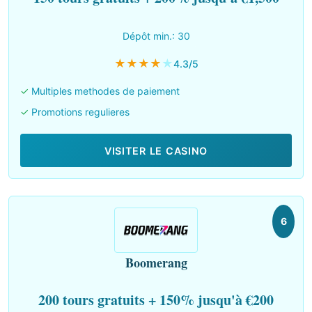
Dépôt min.: 30
★
★
★
★
★
4.3/5
Multiples methodes de paiement
Promotions regulieres
VISITER LE CASINO
6
Boomerang
200 tours gratuits + 150% jusqu'à €200