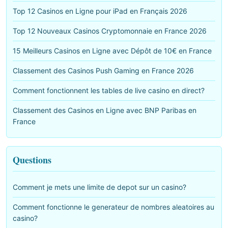
Top 12 Casinos en Ligne pour iPad en Français 2026
Top 12 Nouveaux Casinos Cryptomonnaie en France 2026
15 Meilleurs Casinos en Ligne avec Dépôt de 10€ en France
Classement des Casinos Push Gaming en France 2026
Comment fonctionnent les tables de live casino en direct?
Classement des Casinos en Ligne avec BNP Paribas en
France
Questions
Comment je mets une limite de depot sur un casino?
Comment fonctionne le generateur de nombres aleatoires au
casino?