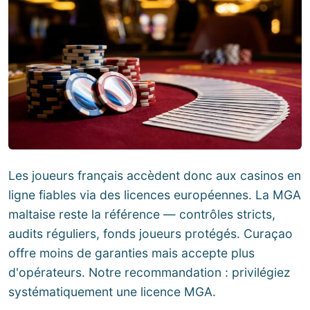
Les joueurs français accèdent donc aux casinos en
ligne fiables via des licences européennes. La MGA
maltaise reste la référence — contrôles stricts,
audits réguliers, fonds joueurs protégés. Curaçao
offre moins de garanties mais accepte plus
d'opérateurs. Notre recommandation : privilégiez
systématiquement une licence MGA.