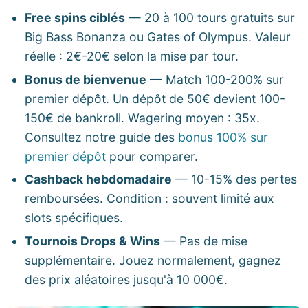
Free spins ciblés
— 20 à 100 tours gratuits sur
Big Bass Bonanza ou Gates of Olympus. Valeur
réelle : 2€-20€ selon la mise par tour.
Bonus de bienvenue
— Match 100-200% sur
premier dépôt. Un dépôt de 50€ devient 100-
150€ de bankroll. Wagering moyen : 35x.
Consultez notre guide des
bonus 100% sur
premier dépôt
pour comparer.
Cashback hebdomadaire
— 10-15% des pertes
remboursées. Condition : souvent limité aux
slots spécifiques.
Tournois Drops & Wins
— Pas de mise
supplémentaire. Jouez normalement, gagnez
des prix aléatoires jusqu'à 10 000€.