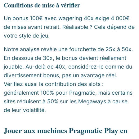
Conditions de mise à vérifier
Un bonus 100€ avec wagering 40x exige 4 000€
de mises avant retrait. Réalisable ? Cela dépend de
votre style de jeu.
Notre analyse révèle une fourchette de 25x à 50x.
En dessous de 30x, le bonus devient réellement
jouable. Au-delà de 40x, considérez-le comme du
divertissement bonus, pas un avantage réel.
Vérifiez aussi la contribution des slots :
généralement 100% pour Pragmatic, mais certains
sites réduisent à 50% sur les Megaways à cause
de leur volatilité.
Jouer aux machines Pragmatic Play en