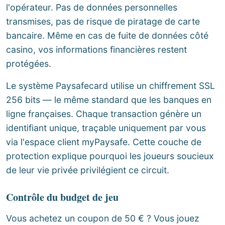
l'opérateur. Pas de données personnelles
transmises, pas de risque de piratage de carte
bancaire. Même en cas de fuite de données côté
casino, vos informations financières restent
protégées.
Le système Paysafecard utilise un chiffrement SSL
256 bits — le même standard que les banques en
ligne françaises. Chaque transaction génère un
identifiant unique, traçable uniquement par vous
via l'espace client myPaysafe. Cette couche de
protection explique pourquoi les joueurs soucieux
de leur vie privée privilégient ce circuit.
Contrôle du budget de jeu
Vous achetez un coupon de 50 € ? Vous jouez