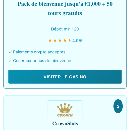
Pack de bienvenue jusqu'à €1,000 + 50
tours gratuits
Dépôt min.: 20
★
★
★
★
★
4.9/5
Paiements crypto acceptes
Genereux bonus de bienvenue
VISITER LE CASINO
2
CrownSlots