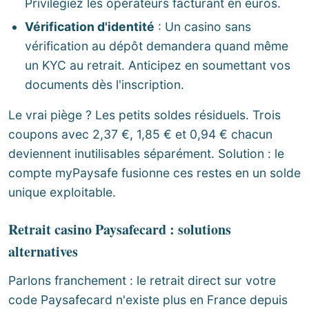
Privilégiez les opérateurs facturant en euros.
Vérification d'identité
: Un casino sans
vérification au dépôt demandera quand même
un KYC au retrait. Anticipez en soumettant vos
documents dès l'inscription.
Le vrai piège ? Les petits soldes résiduels. Trois
coupons avec 2,37 €, 1,85 € et 0,94 € chacun
deviennent inutilisables séparément. Solution : le
compte myPaysafe fusionne ces restes en un solde
unique exploitable.
Retrait casino Paysafecard : solutions
alternatives
Parlons franchement : le retrait direct sur votre
code Paysafecard n'existe plus en France depuis