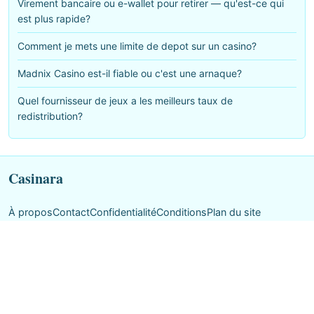
Virement bancaire ou e-wallet pour retirer — qu'est-ce qui
est plus rapide?
Comment je mets une limite de depot sur un casino?
Madnix Casino est-il fiable ou c'est une arnaque?
Quel fournisseur de jeux a les meilleurs taux de
redistribution?
Casinara
À propos
Contact
Confidentialité
Conditions
Plan du site
Discussions
Casinara SARL
92 Avenue des Champs-Élysées, 89B
75008 Paris,
France
✓ Licence
Autorité Nationale des Jeux
#ANJ-8570-5365-60