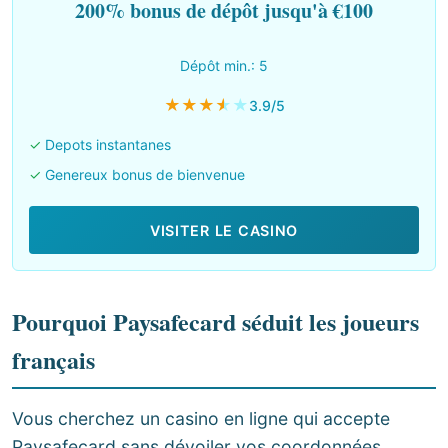
200% bonus de dépôt jusqu'à €100
Dépôt min.: 5
★
★
★
★
★
3.9/5
Depots instantanes
Genereux bonus de bienvenue
VISITER LE CASINO
Pourquoi Paysafecard séduit les joueurs
français
Vous cherchez un casino en ligne qui accepte
Paysafecard sans dévoiler vos coordonnées