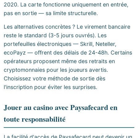
2020. La carte fonctionne uniquement en entrée,
pas en sortie — sa limite structurelle.
Les alternatives concrètes ? Le virement bancaire
reste le standard (3-5 jours ouvrés). Les
portefeuilles électroniques — Skrill, Neteller,
ecoPayz — offrent des délais de 24-48h. Certains
opérateurs proposent même des retraits en
cryptomonnaies pour les joueurs avertis.
Choisissez votre méthode de sortie dès
l'inscription pour éviter les surprises.
Jouer au casino avec Paysafecard en
toute responsabilité
La facilité d'accès de Paysafecard peut devenir un