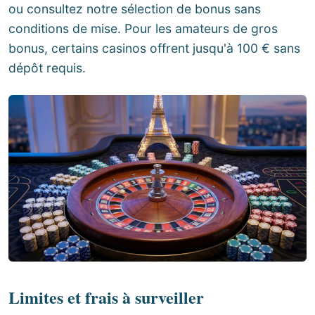
ou consultez notre sélection de bonus sans
conditions de mise. Pour les amateurs de gros
bonus, certains casinos offrent jusqu'à 100 € sans
dépôt requis.
Limites et frais à surveiller