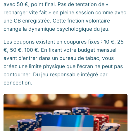
avec 50 €, point final. Pas de tentation de «
recharger vite fait » en pleine session comme avec
une CB enregistrée. Cette friction volontaire
change la dynamique psychologique du jeu.
Les coupons existent en coupures fixes : 10 €, 25
€, 50 €, 100 €. En fixant votre budget mensuel
avant d'entrer dans un bureau de tabac, vous
créez une limite physique que l'écran ne peut pas
contourner. Du jeu responsable intégré par
conception.