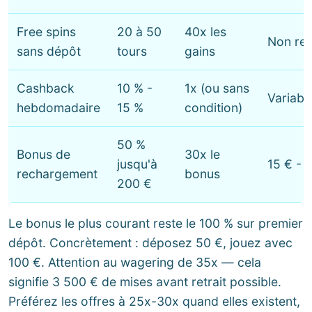
Free spins
20 à 50
40x les
Non req
sans dépôt
tours
gains
Cashback
10 % -
1x (ou sans
Variabl
hebdomadaire
15 %
condition)
50 %
Bonus de
30x le
jusqu'à
15 € - 
rechargement
bonus
200 €
Le bonus le plus courant reste le 100 % sur premier
dépôt. Concrètement : déposez 50 €, jouez avec
100 €. Attention au wagering de 35x — cela
signifie 3 500 € de mises avant retrait possible.
Préférez les offres à 25x-30x quand elles existent,