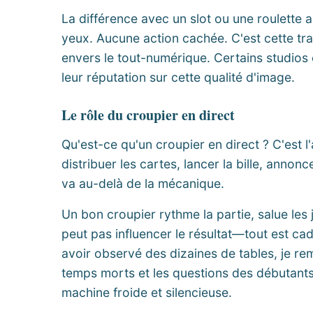
La différence avec un slot ou une roulette 
yeux. Aucune action cachée. C'est cette tr
envers le tout-numérique. Certains studi
leur réputation sur cette qualité d'image.
Le rôle du croupier en direct
Qu'est-ce qu'un croupier en direct ? C'est 
distribuer les cartes, lancer la bille, annonc
va au-delà de la mécanique.
Un bon croupier rythme la partie, salue les
peut pas influencer le résultat—tout est ca
avoir observé des dizaines de tables, je r
temps morts et les questions des débutants.
machine froide et silencieuse.