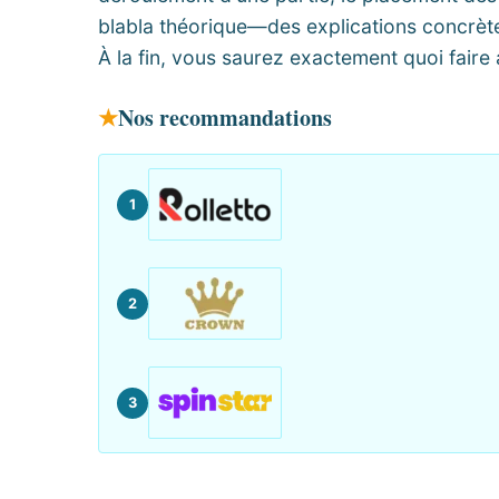
blabla théorique—des explications concrète
À la fin, vous saurez exactement quoi faire 
★
Nos recommandations
Rolletto
1
CrownSlots
2
Spinstar
3