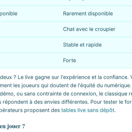
ponible
Rarement disponible
Chat avec le croupier
Stable et rapide
Forte
ux ? Le live gagne sur l'expérience et la confiance. 
ément les joueurs qui doutent de l'équité du numérique.
 démo, ou sans contrainte de connexion, le classique r
 répondent à des envies différentes. Pour tester le fo
 opérateurs proposent des
tables live sans dépôt
.
en jouer ?