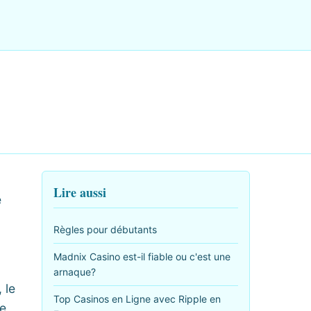
Lire aussi
e
Règles pour débutants
Madnix Casino est-il fiable ou c'est une
arnaque?
 le
Top Casinos en Ligne avec Ripple en
de