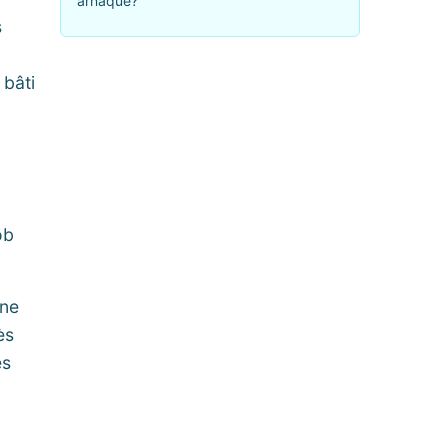
arnaque?
s
 bâti
ob
 ne
ès
es