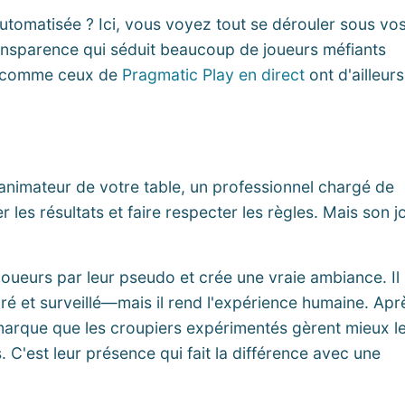
automatisée ? Ici, vous voyez tout se dérouler sous vo
ansparence qui séduit beaucoup de joueurs méfiants
os comme ceux de
Pragmatic Play en direct
ont d'ailleurs
l'animateur de votre table, un professionnel chargé de
er les résultats et faire respecter les règles. Mais son j
 joueurs par leur pseudo et crée une vraie ambiance. Il
dré et surveillé—mais il rend l'expérience humaine. Apr
emarque que les croupiers expérimentés gèrent mieux l
 C'est leur présence qui fait la différence avec une