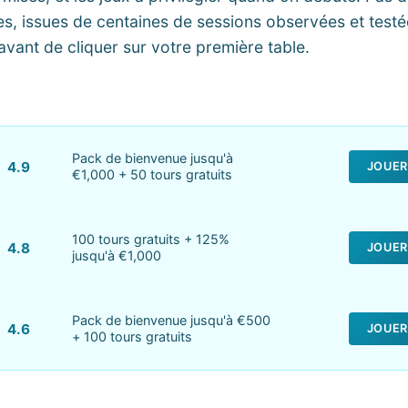
s, issues de centaines de sessions observées et testé
avant de cliquer sur votre première table.
Pack de bienvenue jusqu'à
4.9
JOUER
€1,000 + 50 tours gratuits
100 tours gratuits + 125%
4.8
JOUER
jusqu'à €1,000
Pack de bienvenue jusqu'à €500
4.6
JOUER
+ 100 tours gratuits