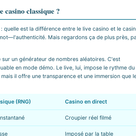
le casino classique ?
 quelle est la différence entre le live casino et le casi
 mot—l'authenticité. Mais regardons ça de plus près, p
e sur un générateur de nombres aléatoires. C'est
ouable en mode démo. Le live, lui, impose le rythme du
 mais il offre une transparence et une immersion que l
ssique (RNG)
Casino en direct
instantané
Croupier réel filmé
esse
Imposé par la table