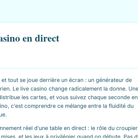
sino en direct
 et tout se joue derrière un écran : un générateur de
rien. Le live casino change radicalement la donne. Un
 distribue les cartes, et vous suivez chaque seconde en
no, c'est comprendre ce mélange entre la fluidité du
ue.
nement réel d'une table en direct : le rôle du croupier,
mises, et les jeux à privilégier quand on débute. Pas 