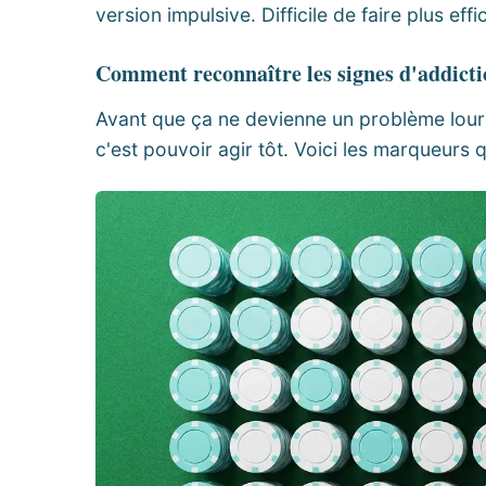
version impulsive. Difficile de faire plus effi
Comment reconnaître les signes d'addicti
Avant que ça ne devienne un problème lourd
c'est pouvoir agir tôt. Voici les marqueurs q