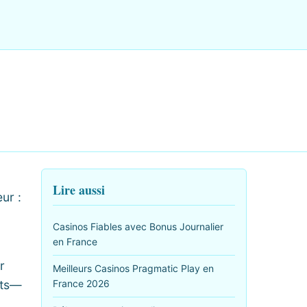
Lire aussi
ur :
Casinos Fiables avec Bonus Journalier
en France
r
Meilleurs Casinos Pragmatic Play en
its—
France 2026