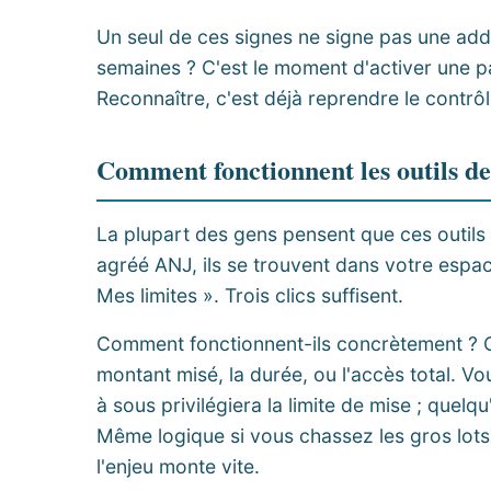
Un seul de ces signes ne signe pas une addi
semaines ? C'est le moment d'activer une pa
Reconnaître, c'est déjà reprendre le contrôl
Comment fonctionnent les outils de
La plupart des gens pensent que ces outils
agréé ANJ, ils se trouvent dans votre espa
Mes limites ». Trois clics suffisent.
Comment fonctionnent-ils concrètement ? Cha
montant misé, la durée, ou l'accès total. V
à sous privilégiera la limite de mise ; quelq
Même logique si vous chassez les gros lots
l'enjeu monte vite.