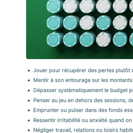
Jouer pour récupérer des pertes plutôt qu
Mentir à son entourage sur les montants
Dépasser systématiquement le budget p
Penser au jeu en dehors des sessions, d
Emprunter ou puiser dans des fonds essen
Ressentir irritabilité ou anxiété quand on
Négliger travail, relations ou loisirs habit